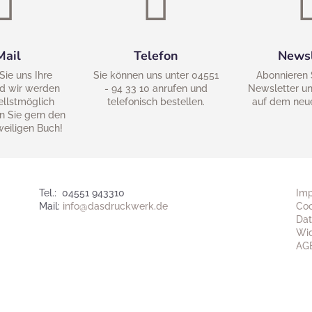


Mail
Telefon
Newsl
Sie uns Ihre
Sie können uns unter 04551
Abonnieren 
d wir werden
- 94 33 10 anrufen und
Newsletter un
ellstmöglich
telefonisch bestellen.
auf dem neu
n Sie gern den
weiligen Buch!
Tel.: 04551 943310
Im
Mail:
info@dasdruckwerk.de
Coo
Dat
Wid
AG