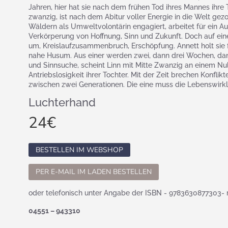
Jahren, hier hat sie nach dem frühen Tod ihres Mannes ihre T
zwanzig, ist nach dem Abitur voller Energie in die Welt ge
Wäldern als Umweltvolontärin engagiert, arbeitet für ein Auf
Verkörperung von Hoffnung, Sinn und Zukunft. Doch auf ein
um, Kreislaufzusammenbruch, Erschöpfung. Annett holt sie 
nahe Husum. Aus einer werden zwei, dann drei Wochen, da
und Sinnsuche, scheint Linn mit Mitte Zwanzig an einem Nullp
Antriebslosigkeit ihrer Tochter. Mit der Zeit brechen Konflik
zwischen zwei Generationen. Die eine muss die Lebenswirkl
Luchterhand
24
€
BESTELLEN IM WEBSHOP
PER E-MAIL IM LADEN BESTELLEN
oder telefonisch unter Angabe der ISBN - 9783630877303- 
04551 – 943310