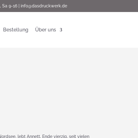
, Sa 9-16 |
info@dasdruckwerk.de
Bestellung
Über uns
ordsee, lebt Annett, Ende vierzig, seit vielen