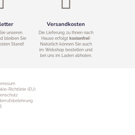


etter
Versandkosten
Sie unseren
Die Lieferung zu Ihnen nach
d bleiben Sie
Hause erfolgt
kostenfrei
!
esten Stand!
Natürlich können Sie auch
im Webshop bestellen und
bei uns im Laden abholen.
pressum
kie-Richtlinie (EU)
enschutz
errufsbelehrung
B