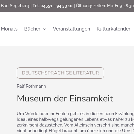
 Bad Segeberg |
Tel: 04551 – 94 33 10
| Öffnungszeiten: Mo-Fr 9-18:30
 Monats
Bücher
Veranstaltungen
Kulturkalender
DEUTSCHSPRACHIGE LITERATUR
Ralf Rothmann
Museum der Einsamkeit
Um Würde oder ihr Fehlen geht es in diesen neun Erzählu
Ideal eines halbwegs gelungenen Lebens etwas näher zu k
zerknirscht dazustehen. Vom Alleinsein versehrt sind manch
nicht unbedingt Flügel braucht, um über sich und die Ums