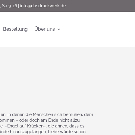
, Sa 9-16 |
info@dasdruckwerk.de
Bestellung
Über uns
ngen, in denen die Menschen sich bemühen, dem
ommen – oder doch am Ende nicht allzu
e, »Engel auf Krücken«, die ahnen, dass es
tände hinauszugelangen; Liebe würde schon