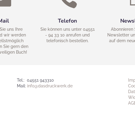
Mail
Telefon
Newsl
Sie uns Ihre
Sie können uns unter 04551
Abonnieren 
d wir werden
- 94 33 10 anrufen und
Newsletter un
ellstmöglich
telefonisch bestellen.
auf dem neu
n Sie gern den
weiligen Buch!
Tel.: 04551 943310
Im
Mail:
info@dasdruckwerk.de
Coo
Dat
Wid
AG