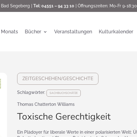
 Bad Segeberg |
Tel: 04551 – 94 33 10
| Öffnungszeiten: Mo-Fr 9-18:30
 Monats
Bücher
Veranstaltungen
Kulturkalender
ZEITGESCHEHEN/GESCHICHTE
Schlagwörter:
SACHBUCHSCHÄTZE
Thomas Chatterton Williams
Toxische Gerechtigkeit
Ein Plädoyer für liberale Werte in einer polarisierten Welt: