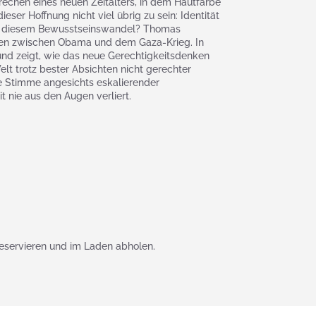
chen eines neuen Zeitalters, in dem Hautfarbe
eser Hoffnung nicht viel übrig zu sein: Identität
zu diesem Bewusstseinswandel? Thomas
ahren zwischen Obama und dem Gaza-Krieg. In
 und zeigt, wie das neue Gerechtigkeitsdenken
t trotz bester Absichten nicht gerechter
de Stimme angesichts eskalierender
t nie aus den Augen verliert.
eservieren und im Laden abholen.