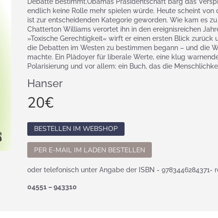
Debatte bestimmt.Obamas Präsidentschaft barg das Verspre
endlich keine Rolle mehr spielen würde. Heute scheint von di
ist zur entscheidenden Kategorie geworden. Wie kam es 
Chatterton Williams verortet ihn in den ereignisreichen J
»Toxische Gerechtigkeit« wirft er einen ersten Blick zurück
die Debatten im Westen zu bestimmen begann – und die Wel
machte. Ein Plädoyer für liberale Werte, eine klug warnen
Polarisierung und vor allem: ein Buch, das die Menschlichkei
Hanser
20
€
BESTELLEN IM WEBSHOP
PER E-MAIL IM LADEN BESTELLEN
oder telefonisch unter Angabe der ISBN - 9783446284371- r
04551 – 943310