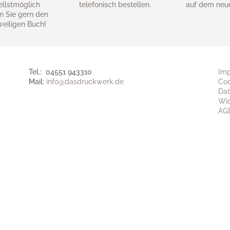
ellstmöglich
telefonisch bestellen.
auf dem neu
n Sie gern den
weiligen Buch!
Tel.: 04551 943310
Im
Mail:
info@dasdruckwerk.de
Coo
Dat
Wid
AG